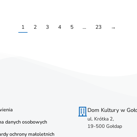
1
2
3
4
5
…
23
→
ienia
Dom Kultury w Goł
ul. Krótka 2,
na danych osobowych
19-500 Gołdap
rdy ochrony małoletnich