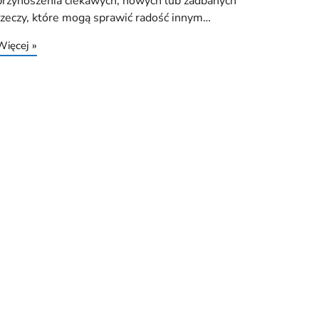
przynoszenia ciekawych, nowych lub zadbanych
rzeczy, które mogą sprawić radość innym…
Więcej »