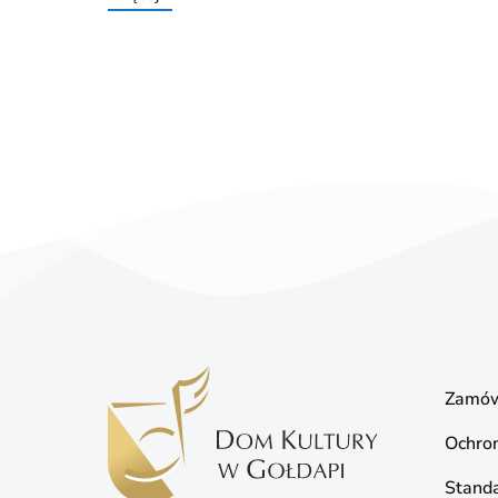
Zamów
Ochro
Standa