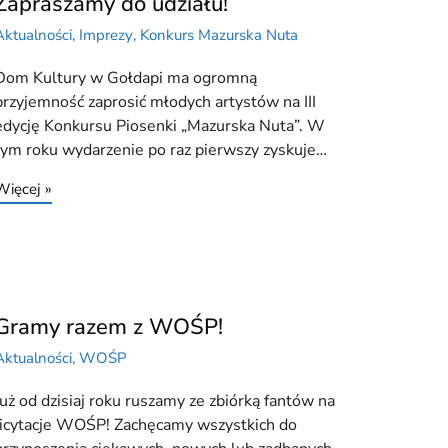
Zapraszamy do udziału!
Aktualności
,
Imprezy
,
Konkurs Mazurska Nuta
Dom Kultury w Gołdapi ma ogromną
przyjemność zaprosić młodych artystów na III
edycję Konkursu Piosenki „Mazurska Nuta”. W
tym roku wydarzenie po raz pierwszy zyskuje…
Więcej »
Gramy razem z WOŚP!
Aktualności
,
WOŚP
Już od dzisiaj roku ruszamy ze zbiórką fantów na
licytacje WOŚP! Zachęcamy wszystkich do