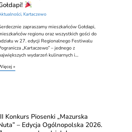
Gołdapi!
Aktualności
,
Kartaczewo
Serdecznie zapraszamy mieszkańców Gołdapi,
mieszkańców regionu oraz wszystkich gości do
udziału w 27. edycji Regionalnego Festiwalu
Pogranicza „Kartaczewo” – jednego z
największych wydarzeń kulinarnych i…
Więcej »
III Konkurs Piosenki „Mazurska
Nuta” – Edycja Ogólnopolska 2026.