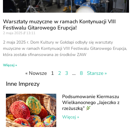
Warsztaty muzyczne w ramach Kontynuacji VIII
Festiwalu Gitarowego Erupcja!
2 maja 2025
13:11
2 maja 2025 r. Dom Kultury w Gołdapi odbyły się warsztaty
muzyczne w ramach Kontynuacji VIII Festiwalu Gitarowego Erupcja,
która została sfinansowana ze środków ZAW
Więcej »
« Nowsze
1
2
3
…
8
Starsze »
Inne Imprezy
Podsumowanie Kiermaszu
Wielkanocnego „Jajeczko z
rzeżuszką”
Więcej »