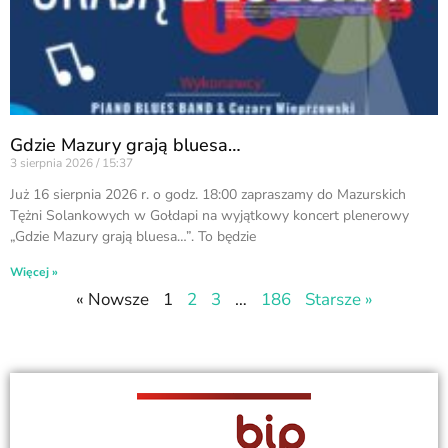
Gdzie Mazury grają bluesa…
3 sierpnia 2026
15:37
Już 16 sierpnia 2026 r. o godz. 18:00 zapraszamy do Mazurskich
Tężni Solankowych w Gołdapi na wyjątkowy koncert plenerowy
„Gdzie Mazury grają bluesa…”. To będzie
Więcej »
« Nowsze
1
2
3
…
186
Starsze »