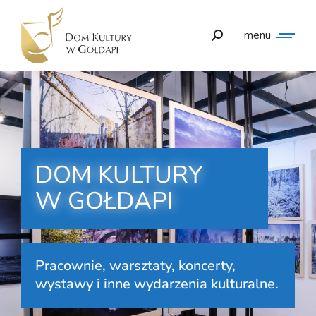
menu
DOM KULTURY
W GOŁDAPI
Pracownie, warsztaty, koncerty,
wystawy i inne wydarzenia kulturalne.