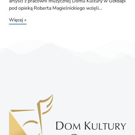
artyści z pracowni muzycznej Domu Kultury w Gołdapi
pod opieką Roberta Magielnickiego wzięli…
Więcej »