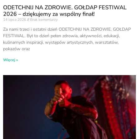
ODETCHNIJ NA ZDROWIE. GOŁDAP FESTIWAL
2026 – dziękujemy za wspólny finał!
14 lipca 2026
Brak komentarzy
Za nami trzeci i ostatni dzień ODETCHNIJ NA ZDROWIE. GOŁDAP
FESTIWAL. Był to dzień pełen zdrowia, aktywności, edukacji,
kulinarnych inspiracji, występów artystycznych, warsztatów,
pokazów oraz
Więcej »