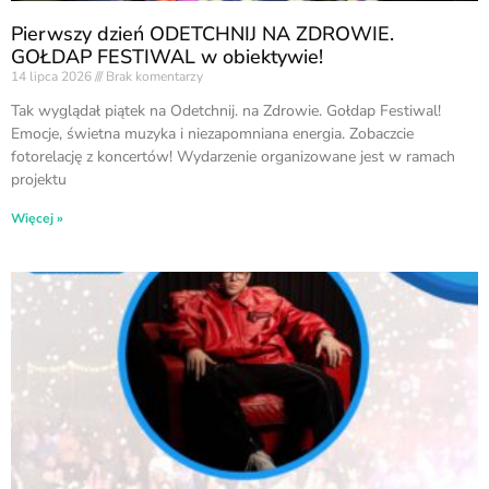
Pierwszy dzień ODETCHNIJ NA ZDROWIE.
GOŁDAP FESTIWAL w obiektywie!
14 lipca 2026
Brak komentarzy
Tak wyglądał piątek na Odetchnij. na Zdrowie. Gołdap Festiwal!
Emocje, świetna muzyka i niezapomniana energia. Zobaczcie
fotorelację z koncertów! Wydarzenie organizowane jest w ramach
projektu
Więcej »