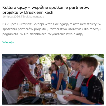
Kultura łączy – wspólne spotkanie partnerów
projektu w Druskiennikach
16 lipca 2026
Brak komentarzy
6 i 7 lipca Burmistrz Gołdapi wraz z delegacją miasta uczestniczył w
spotkaniu partnerów projektu „Partnerstwo uzdrowisk dla rozwoju
pogranicza” w Druskiennikach. Wydarzenie było okazją
Więcej »