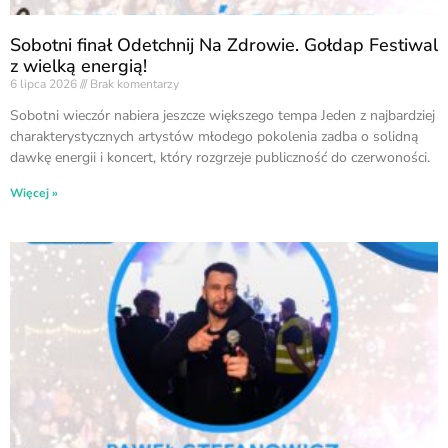
Sobotni finał Odetchnij Na Zdrowie. Gołdap Festiwal
z wielką energią!
6 lipca 2026
Brak komentarzy
Sobotni wieczór nabiera jeszcze większego tempa Jeden z najbardziej
charakterystycznych artystów młodego pokolenia zadba o solidną
dawkę energii i koncert, który rozgrzeje publiczność do czerwoności.
Więcej »