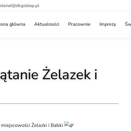
retariat@dkgoldap.pl
rona główna
Aktualności
Pracownie
Imprezy
Św
tanie Żelazek i
 miejscowości Żelazki i Babki