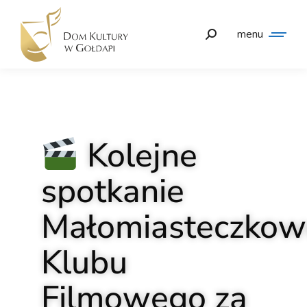
menu
Kolejne
spotkanie
Małomiasteczko
Klubu
Filmowego za