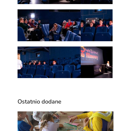
Ostatnio dodane
Waka
ze
Świet