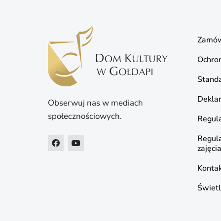
Zamów
Ochro
Standa
Deklar
Obserwuj nas w mediach
społecznościowych.
Regula
Regul
zajęci
Konta
Świetl