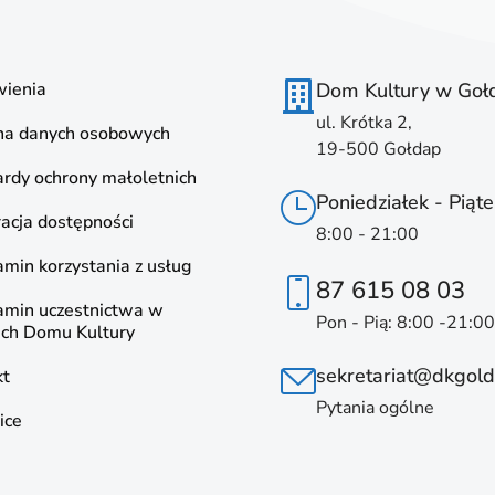
ienia
Dom Kultury w Goł
ul. Krótka 2,
na danych osobowych
19-500 Gołdap
rdy ochrony małoletnich
Poniedziałek - Piąte
acja dostępności
8:00 - 21:00
min korzystania z usług
87 615 08 03
amin uczestnictwa w
Pon - Pią: 8:00 -21:00
ach Domu Kultury
sekretariat@dkgold
kt
Pytania ogólne
ice