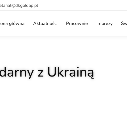
retariat@dkgoldap.pl
rona główna
Aktualności
Pracownie
Imprezy
Św
darny z Ukrainą