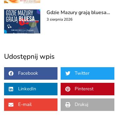
Gdzie Mazury grają bluesa…
3 sierpnia 2026
Udostępnij wpis
Facebook
Twitter
LinkedIn
Pinterest
E-mail
Drukuj