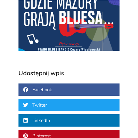
Gdzi
Mazu
grają
blue
3 sierp
2026
Udostępnij wpis
Facebook
Twitter
LinkedIn
Pinterest