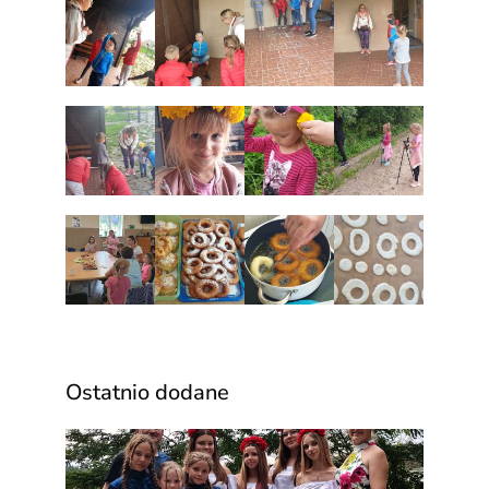
Ostatnio dodane
Za n
wyją
pełen