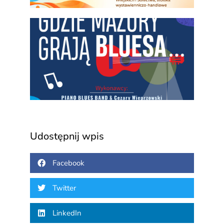
Gdzi
Mazu
grają
blue
3 sierp
2026
Udostępnij wpis
Facebook
Twitter
LinkedIn