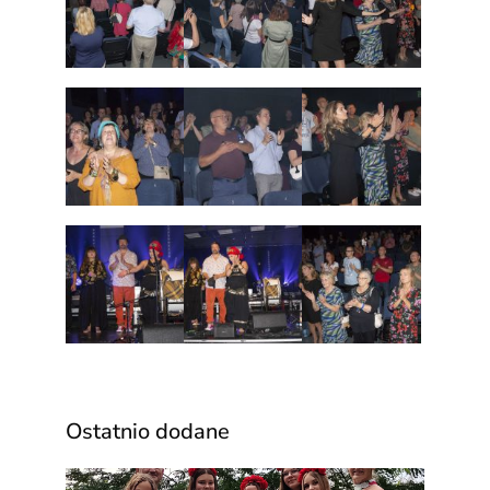
Ostatnio dodane
Za n