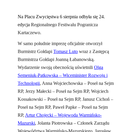
Na Placu Zwycięstwa 6 sierpnia odbyła się 24.
edycja
Regionalnego Festiwalu Pogranicza
Kartaczewo.
W samo południe imprezę oficjalnie otworzył
Burmistrz Gołdapi
Tomasz Luto
wraz z Zastępcą
Burmistrza Gołdapi Joanną Łabanowską.
Wydarzenie swoją obecnością uświetnili
Olga
Semeniuk-Patkowska – Wiceminister Rozwoju i
Technologii
, Anna Wojciechowska – Poseł na Sejm
RP, Jerzy Małecki – Poseł na Sejm RP, Wojciech
Kossakowski – Poseł na Sejm RP, Janusz Cichoń –
Poseł na Sejm RP, Paweł Papke – Poseł na Sejm
RP,
Artur Chojecki – Wojewoda Warmińsko-
Mazurski
, Jolanta Piotrowska – Członek Zarządu
Województwa Warmińsko-Mazurskiego, Jarosław