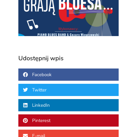
grają
blue
3 sierp
2026
Udostępnij wpis
Facebook
Twitter
LinkedIn
Pinterest
E-mail