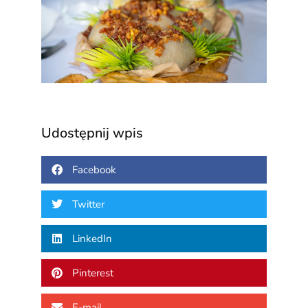
Festi
Pogra
„Kart
3 sierp
Udostępnij wpis
Facebook
Twitter
LinkedIn
Pinterest
E-mail