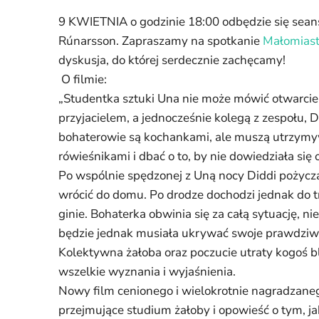
9 KWIETNIA o godzinie 18:00 odbędzie się seans p
Rúnarsson.
Zapraszamy na spotkanie
Małomiast
dyskusja, do której serdecznie zachęcamy!
O filmie:
„Studentka sztuki Una nie może mówić otwarcie o
przyjacielem, a jednocześnie kolegą z zespołu, 
bohaterowie są kochankami, ale muszą utrzym
rówieśnikami i dbać o to, by nie dowiedziała si
Po wspólnie spędzonej z Uną nocy Diddi pożycz
wrócić do domu. Po drodze dochodzi jednak do 
ginie. Bohaterka obwinia się za całą sytuację, ni
będzie jednak musiała ukrywać swoje prawdziwe 
Kolektywna żałoba oraz poczucie utraty kogoś b
wszelkie wyznania i wyjaśnienia.
Nowy film cenionego i wielokrotnie nagradzane
przejmujące studium żałoby i opowieść o tym, 