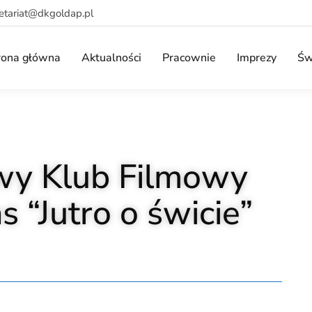
retariat@dkgoldap.pl
rona główna
Aktualności
Pracownie
Imprezy
Św
wy Klub Filmowy
 “Jutro o świcie”