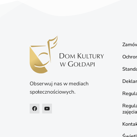
Zamów
Ochro
Standa
Deklar
Obserwuj nas w mediach
społecznościowych.
Regula
Regul
zajęci
Konta
Świetl