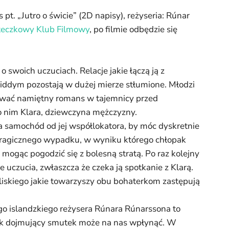
t. „Jutro o świcie” (2D napisy), reżyseria: Rúnar
eczkowy Klub Filmowy
, po filmie odbędzie się
 swoich uczuciach. Relacje jakie łączą ją z
Diddym pozostają w dużej mierze stłumione. Młodzi
ywać namiętny romans w tajemnicy przed
ę o nim Klara, dziewczyna mężczyzny.
a samochód od jej współlokatora, by móc dyskretnie
tragicznego wypadku, w wyniku którego chłopak
e mogąc pogodzić się z bolesną stratą. Po raz kolejny
uczucia, zwłaszcza że czeka ją spotkanie z Klarą.
liskiego jakie towarzyszy obu bohaterkom zastępują
go islandzkiego reżysera Rúnara Rúnarssona to
jak dojmujący smutek może na nas wpłynąć. W