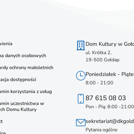
ienia
Dom Kultury w Goł
ul. Krótka 2,
na danych osobowych
19-500 Gołdap
rdy ochrony małoletnich
Poniedziałek - Piąte
acja dostępności
8:00 - 21:00
min korzystania z usług
87 615 08 03
amin uczestnictwa w
Pon - Pią: 8:00 -21:00
ach Domu Kultury
sekretariat@dkgold
kt
Pytania ogólne
ice