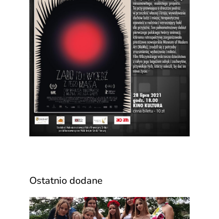
Ostatnio dodane
Za n
wyją