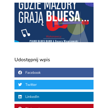
Gdzi
Mazu
grają
blue
3 sierp
2026
Udostępnij wpis
Facebook
Twitter
LinkedIn