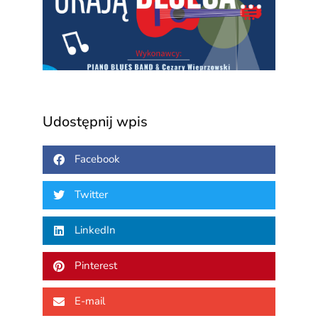
blue
3 sierp
2026
Udostępnij wpis
Facebook
Twitter
LinkedIn
Pinterest
E-mail