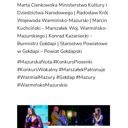
Marta Cienkowska
Ministerstwo Kultury i
Dziedzictwa Narodowego
|
Radosław Król
Wojewoda Warmińsko-Mazurski
|
Marcin
Kuchciński – Marszałek Woj. Warmińsko-
Mazurskiego
|
Konrad Kazaniecki –
Burmistrz Gołdapi
|
Starostwo Powiatowe
w Gołdapi – Powiat Gołdapski
#MazurskaNuta
#KonkursPiosenki
#KonkursWokalny
#MarszałekPatronuje
#WarmiaIMazury
#Gołdap
#Mazury
#WarmińskoMazurskie