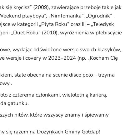
 się kręcisz” (2009), zawierające przeboje takie jak
”, „Weekend playboya”, „Nimfomanka”, „Ogrodnik” .
jsce w kategorii „Płyta Roku” oraz III – „Teledysk
gorii „Duet Roku” (2010), wyróżnienia w plebiscycie
owe, wydając odświeżone wersje swoich klasyków,
we wersje i covery w 2023–2024 (np. „Kocham Cię
kiem, stale obecna na scenie disco polo – trzyma
owy .
olo z czterema członkami, wieloletnią karierą,
nda gatunku.
kszych hitów, które wszyscy znamy i śpiewamy
imy się razem na Dożynkach Gminy Gołdap!