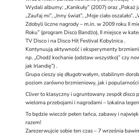
Wydali albumy: „Kanikuły” (2007) oraz „Pokaż jak
„Zaufaj mi”, „Inny świat”, „Moje ciało oszalało
Zdobyli liczne nagrody – m.in. w 2009 roku II mie
Roku” (program Disco Bandżo), II miejsce w kate
TV Disco i na Disco Hit Festival Kobylnica .
Kontynuują aktywność i eksperymenty brzmieni
np. „Chodź kochanie (odstaw wszystko)” czy no
jak Irlandię”) .
Grupa cieszy się długotrwałym, stabilnym dorob
poziom zarówno brzmieniowy, jak i popularności
Cliver to klasyczny i ugruntowany zespół disco p
wieloma przebojami i nagrodami – lokalna lege
To będzie wieczór pełen tańca, zabawy i najwię
razem!
Zarezerwujcie sobie ten czas – 7 września baw