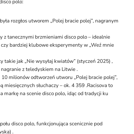
disco polo:
była rozgłos utworem „Polej bracie polej”, nagranym
y z tanecznymi brzmieniami disco polo – idealnie
” czy bardziej klubowe eksperymenty w „Weź mnie
y takie jak „Nie wysyłaj kwiatów” (styczeń 2025) ,
” nagranie z teledyskiem na Litwie .
10 milionów odtworzeń utworu „Polej bracie polej”,
bą miesięcznych słuchaczy – ok. 4 359 .Racisova to
a markę na scenie disco polo, idąc od tradycji ku
społu disco polo, funkcjonująca scenicznie pod
ska) .