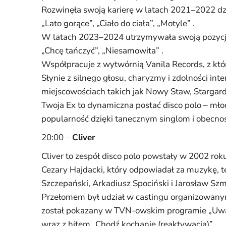
Rozwinęła swoją karierę w latach 2021–2022 dzi
„Lato gorące”, „Ciało do ciała”, „Motyle” .
W latach 2023–2024 utrzymywała swoją pozycję na
„Chcę tańczyć”, „Niesamowita” .
Współpracuje z wytwórnią Vanila Records, z którą
Słynie z silnego głosu, charyzmy i zdolności inte
miejscowościach takich jak Nowy Staw, Stargard
Twoja Ex to dynamiczna postać disco polo – mło
popularność dzięki tanecznym singlom i obecnoś
20:00 –
Cliver
Cliver to zespół disco polo powstały w 2002 ro
Cezary Hajdacki, który odpowiadał za muzykę, te
Szczepański, Arkadiusz Spociński i Jarosław Szmi
Przełomem był udział w castingu organizowan
został pokazany w TVN-owskim programie „Uwaga
wraz z hitem „Chodź kochanie (reaktywacja)” .