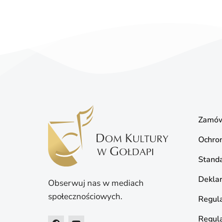
Zamów
Ochro
Standa
Deklar
Obserwuj nas w mediach
społecznościowych.
Regula
Regul