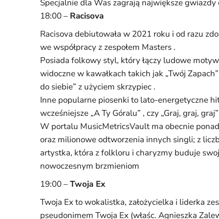
Specjalnie dla Was zagrają największe gwiazdy 
18:00 –
Racisova
Racisova debiutowała w 2021 roku i od razu zdo
we współpracy z zespołem Masters .
Posiada folkowy styl, który łączy ludowe motyw
widoczne w kawałkach takich jak „Twój Zapach
do siebie” z użyciem skrzypiec .
Inne popularne piosenki to lato-energetyczne hit
wcześniejsze „A Ty Góralu” , czy „Graj, graj, graj
W portalu MusicMetricsVault ma obecnie ponad 
oraz milionowe odtworzenia innych singli; z licz
artystka, która z folkloru i charyzmy buduje swoj
nowoczesnym brzmieniom
19:00 –
Twoja Ex
Twoja Ex to wokalistka, założycielka i liderka ze
pseudonimem Twoja Ex (właśc. Agnieszka Zalew