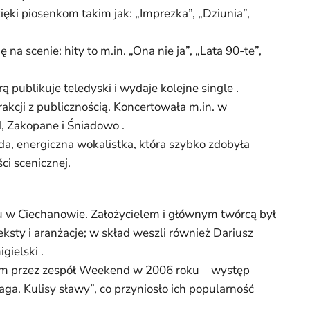
ęki piosenkom takim jak: „Imprezka”, „Dziunia”,
 scenie: hity to m.in. „Ona nie ja”, „Lata 90-te”,
 publikuje teledyski i wydaje kolejne single .
rakcji z publicznością. Koncertowała m.in. w
, Zakopane i Śniadowo .
da, energiczna wokalistka, która szybko zdobyła
ci scenicznej.
ku w Ciechanowie. Założycielem i głównym twórcą był
ksty i aranżacje; w skład weszli również Dariusz
gielski .
ym przez zespół Weekend w 2006 roku – występ
. Kulisy sławy”, co przyniosło ich popularność