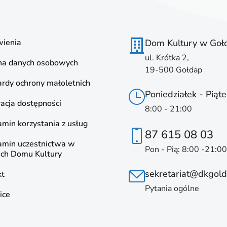
ienia
Dom Kultury w Goł
ul. Krótka 2,
na danych osobowych
19-500 Gołdap
rdy ochrony małoletnich
Poniedziałek - Piąte
acja dostępności
8:00 - 21:00
min korzystania z usług
87 615 08 03
amin uczestnictwa w
Pon - Pią: 8:00 -21:00
ach Domu Kultury
sekretariat@dkgold
kt
Pytania ogólne
ice