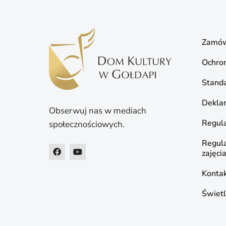
Zamów
Ochro
Standa
Deklar
Obserwuj nas w mediach
Regula
społecznościowych.
Regul
zajęci
Konta
Świetl