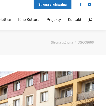
Strona archiwalna
ietlice
Kino Kultura
Projekty
Kontakt
Strona główna
DSC08666
Jesteś tutaj: