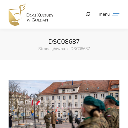
menu
DSC08687
Strona główna
DSC08687
Jesteś tutaj: