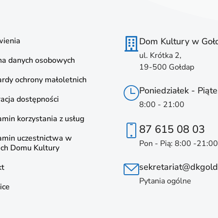
ienia
Dom Kultury w Goł
ul. Krótka 2,
na danych osobowych
19-500 Gołdap
rdy ochrony małoletnich
Poniedziałek - Piąte
acja dostępności
8:00 - 21:00
min korzystania z usług
87 615 08 03
amin uczestnictwa w
Pon - Pią: 8:00 -21:00
ach Domu Kultury
sekretariat@dkgold
kt
Pytania ogólne
ice