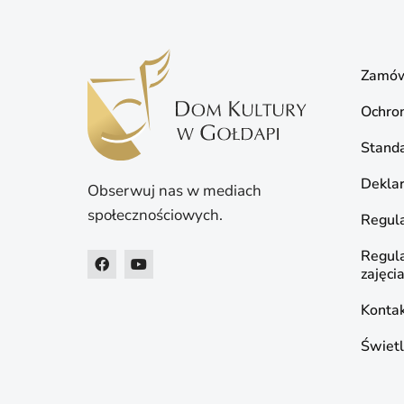
Zamów
Ochro
Standa
Deklar
Obserwuj nas w mediach
społecznościowych.
Regula
Regul
zajęci
Konta
Świetl