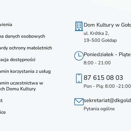
ienia
Dom Kultury w Goł
ul. Krótka 2,
na danych osobowych
19-500 Gołdap
rdy ochrony małoletnich
Poniedziałek - Piąte
acja dostępności
8:00 - 21:00
min korzystania z usług
87 615 08 03
amin uczestnictwa w
Pon - Pią: 8:00 -21:00
ach Domu Kultury
sekretariat@dkgold
kt
Pytania ogólne
ice