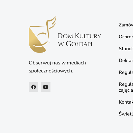
Zamów
Ochro
Standa
Deklar
Obserwuj nas w mediach
społecznościowych.
Regula
Regul
zajęci
Konta
Świetl