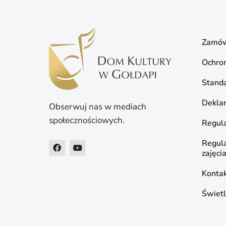
Zamów
Ochro
Standa
Deklar
Obserwuj nas w mediach
społecznościowych.
Regula
Regul
zajęci
Konta
Świetl