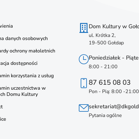
ienia
Dom Kultury w Goł
ul. Krótka 2,
na danych osobowych
19-500 Gołdap
rdy ochrony małoletnich
Poniedziałek - Piąte
acja dostępności
8:00 - 21:00
min korzystania z usług
87 615 08 03
amin uczestnictwa w
Pon - Pią: 8:00 -21:00
ach Domu Kultury
sekretariat@dkgold
kt
Pytania ogólne
ice