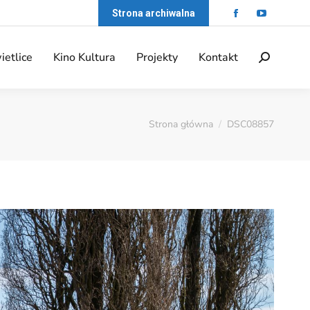
Strona archiwalna
ietlice
Kino Kultura
Projekty
Kontakt
Strona główna
DSC08857
Jesteś tutaj: