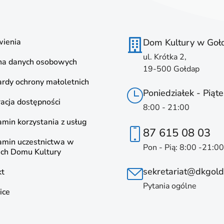
ienia
Dom Kultury w Goł
ul. Krótka 2,
na danych osobowych
19-500 Gołdap
rdy ochrony małoletnich
Poniedziałek - Piąte
acja dostępności
8:00 - 21:00
min korzystania z usług
87 615 08 03
amin uczestnictwa w
Pon - Pią: 8:00 -21:00
ach Domu Kultury
sekretariat@dkgold
kt
Pytania ogólne
ice