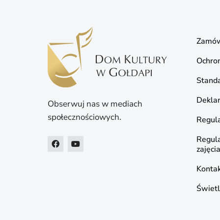
Zamów
Ochro
Standa
Deklar
Obserwuj nas w mediach
społecznościowych.
Regula
Regul
zajęci
Konta
Świetl