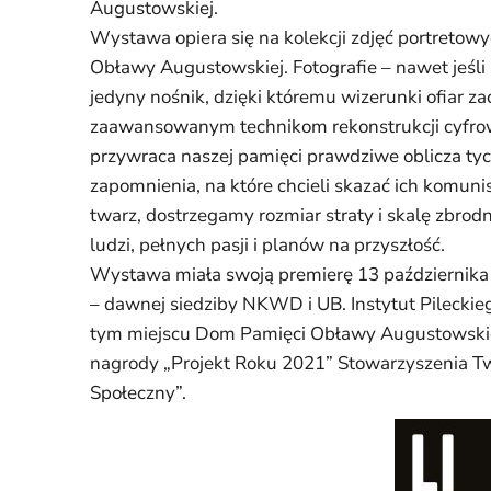
Augustowskiej.
Wystawa opiera się na kolekcji zdjęć portret
Obławy Augustowskiej. Fotografie – nawet jeśli s
jedyny nośnik, dzięki któremu wizerunki ofiar z
zaawansowanym technikom rekonstrukcji cyfrowe
przywraca naszej pamięci prawdziwe oblicza tych
zapomnienia, na które chcieli skazać ich komun
twarz, dostrzegamy rozmiar straty i skalę zbro
ludzi, pełnych pasji i planów na przyszłość.
Wystawa miała swoją premierę 13 października 
– dawnej siedziby NKWD i UB. Instytut Pilecki
tym miejscu Dom Pamięci Obławy Augustowski
nagrody „Projekt Roku 2021” Stowarzyszenia Tw
Społeczny”.