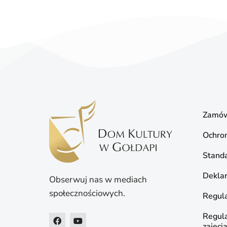
Zamów
Ochro
Standa
Deklar
Obserwuj nas w mediach
społecznościowych.
Regula
Regul
zajęci