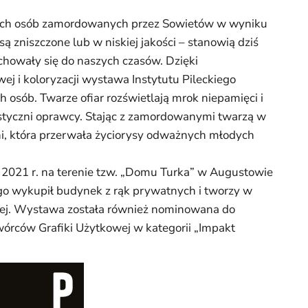
owych osób zamordowanych przez Sowietów w wyniku
ą zniszczone lub w niskiej jakości – stanowią dziś
achowały się do naszych czasów. Dzięki
j i koloryzacji wystawa Instytutu Pileckiego
 osób. Twarze ofiar rozświetlają mrok niepamięci i
istyczni oprawcy. Stając z zamordowanymi twarzą w
dni, która przerwała życiorysy odważnych młodych
2021 r. na terenie tzw. „Domu Turka” w Augustowie
ego wykupił budynek z rąk prywatnych i tworzy w
ej. Wystawa została również nominowana do
órców Grafiki Użytkowej w kategorii „Impakt