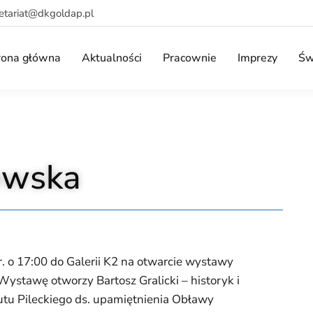
retariat@dkgoldap.pl
rona główna
Aktualności
Pracownie
Imprezy
Św
owska
. o 17:00 do Galerii K2 na otwarcie wystawy
Wystawę otworzy Bartosz Gralicki – historyk i
utu Pileckiego ds. upamiętnienia Obławy