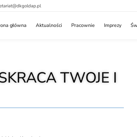
retariat@dkgoldap.pl
rona główna
Aktualności
Pracownie
Imprezy
Św
E SKRACA TWOJE I