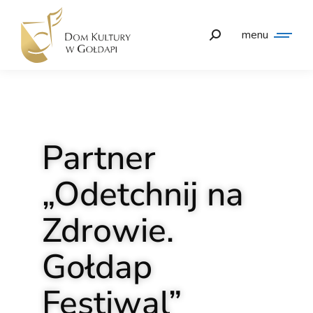
menu
Partner
„Odetchnij na
Zdrowie.
Gołdap
Festiwal”