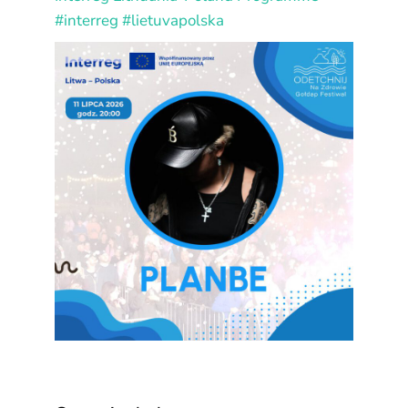
#interreg
#lietuvapolska