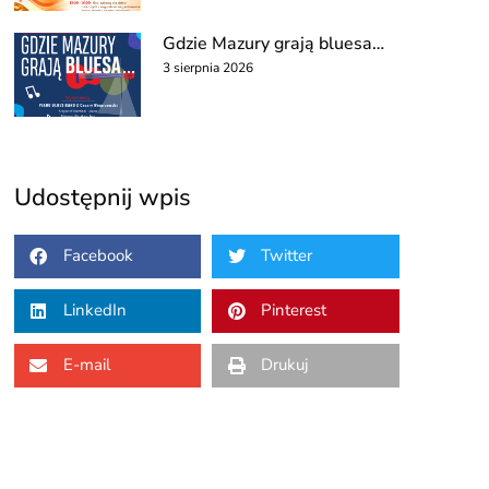
Gdzie Mazury grają bluesa…
3 sierpnia 2026
Udostępnij wpis
Facebook
Twitter
LinkedIn
Pinterest
E-mail
Drukuj