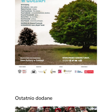
Ostatnio dodane
Za n