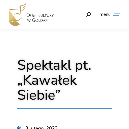
menu
Spektakl pt.
„Kawałek
Siebie”
3 lutego, 2023