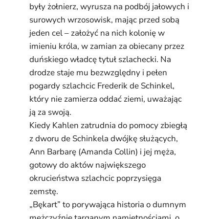
były żołnierz, wyrusza na podbój jałowych i
surowych wrzosowisk, mając przed sobą
jeden cel – założyć na nich kolonię w
imieniu króla, w zamian za obiecany przez
duńskiego władcę tytuł szlachecki. Na
drodze staje mu bezwzględny i pełen
pogardy szlachcic Frederik de Schinkel,
który nie zamierza oddać ziemi, uważając
ją za swoją.
Kiedy Kahlen zatrudnia do pomocy zbiegłą
z dworu de Schinkela dwójkę służących,
Ann Barbarę (Amanda Collin) i jej męża,
gotowy do aktów największego
okrucieństwa szlachcic poprzysięga
zemstę.
„Bękart” to porywająca historia o dumnym
mężczyźnie targanym namiętnościami, o