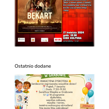
Ostatnio dodane
Waka
Dysk
w
Świet
Wiejs
w
Grab