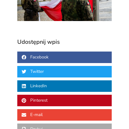
1 sierp
Udostępnij wpis
Facebook
Twitter
LinkedIn
Pinterest
E-mail