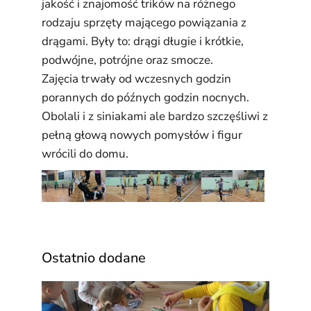
jakość i znajomość trików na różnego
rodzaju sprzęty mającego powiązania z
drągami. Były to: drągi długie i krótkie,
podwójne, potrójne oraz smocze.
Zajęcia trwały od wczesnych godzin
porannych do późnych godzin nocnych.
Obolali i z siniakami ale bardzo szczęśliwi z
pełną głową nowych pomysłów i figur
wrócili do domu.
Ostatnio dodane
Waka
ze