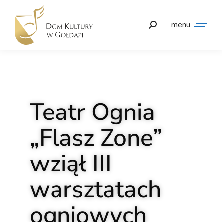
menu
Teatr Ognia
„Flasz Zone”
wziął III
warsztatach
ogniowych