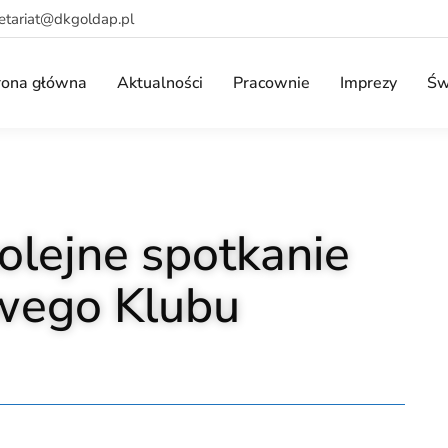
retariat@dkgoldap.pl
rona główna
Aktualności
Pracownie
Imprezy
Św
olejne spotkanie
wego Klubu