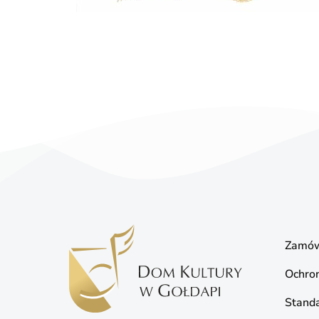
Zamów
Ochro
Standa