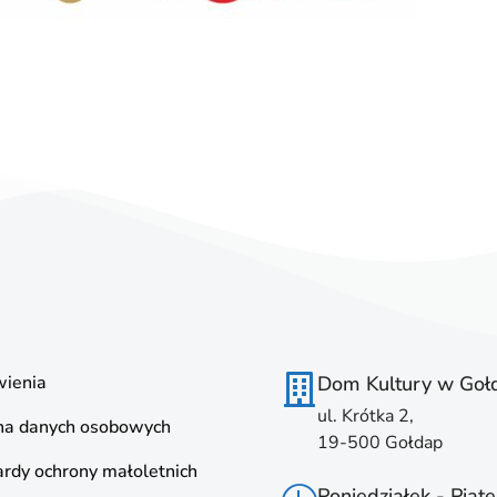
ienia
Dom Kultury w Goł
ul. Krótka 2,
na danych osobowych
19-500 Gołdap
rdy ochrony małoletnich
Poniedziałek - Piąte