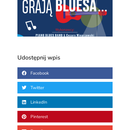
grają
blue
3 sierp
2026
Udostępnij wpis
Facebook
Twitter
LinkedIn
Pinterest