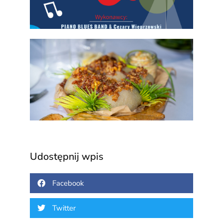
2026
Za na
Regi
Festi
Pogra
„Kart
3 sierp
Udostępnij wpis
Facebook
Twitter