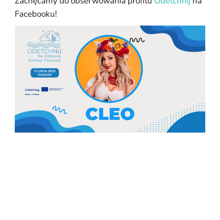
Zachęcamy do obserwowania profilu
Odetchnij
na
Facebooku!