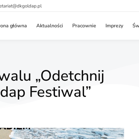
retariat@dkgoldap.pl
rona główna
Aktualności
Pracownie
Imprezy
Św
iwalu „Odetchnij
dap Festiwal”