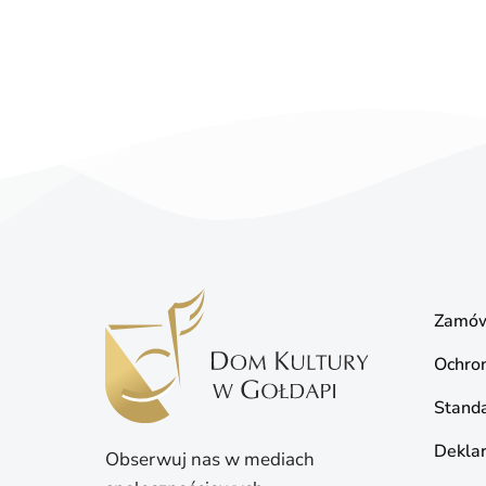
Zamów
Ochro
Standa
Deklar
Obserwuj nas w mediach