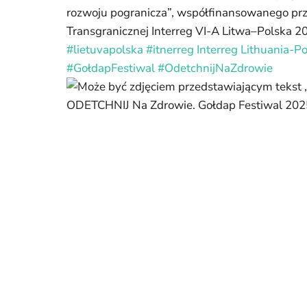
rozwoju pogranicza”, współfinansowanego pr
Transgranicznej Interreg VI-A Litwa–Polska 
#lietuvapolska
#itnerreg
Interreg Lithuania-
#GołdapFestiwal
#OdetchnijNaZdrowie