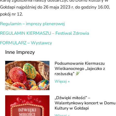
Kartę zgłoszenia należy dostarczyć do Domu Kultury w
Gołdapi najpóźniej do 26 maja 2023 r. do godziny 16.00,
pokój nr 12.
Regulamin – imprezy plenerowej
REGULAMIN KIERMASZU – Festiwal Zdrowia
FORMULARZ – Wystawcy
Inne Imprezy
Podsumowanie Kiermaszu
Wielkanocnego „Jajeczko z
rzeżuszką”
Więcej »
„Dźwięki miłości” –
Walentynkowy koncert w Domu
Kultury w Gołdapi
Więcej »