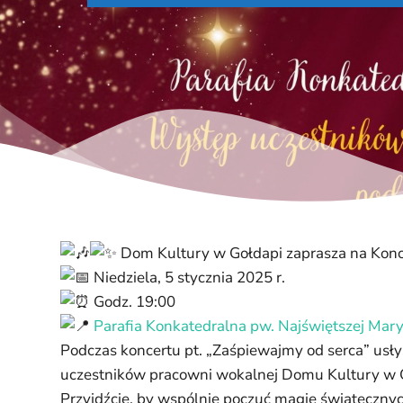
Dom Kultury w Gołdapi zaprasza na Konc
Niedziela, 5 stycznia 2025 r.
Godz. 19:00
Parafia Konkatedralna pw. Najświętszej Mary
Podczas koncertu pt. „Zaśpiewajmy od serca” usł
uczestników pracowni wokalnej Domu Kultury w G
Przyjdźcie, by wspólnie poczuć magię świątecznych