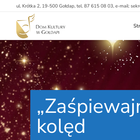
ul. Krótka 2, 19-500 Gołdap, tel. 87 615 08 03, e-mail: sek
St
„Zaśpiewaj
kolęd