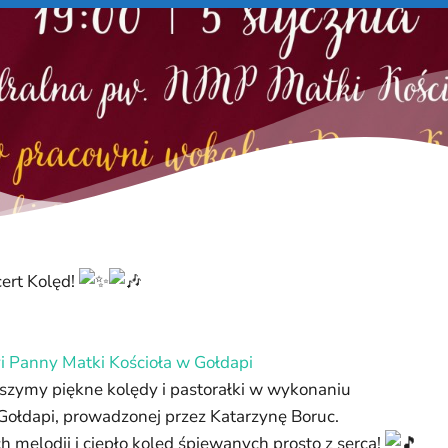
ert Kolęd!
i Panny Matki Kościoła w Gołdapi
yszymy piękne kolędy i pastorałki w wykonaniu
ołdapi, prowadzonej przez Katarzynę Boruc.
 melodii i ciepło kolęd śpiewanych prosto z serca!