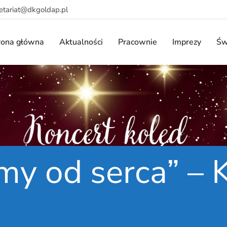
retariat@dkgoldap.pl
rona główna
Aktualności
Pracownie
Imprezy
Św
my od serca” – 