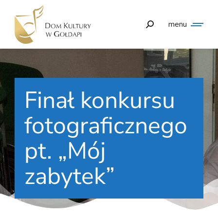
menu
Finał konkursu
fotograficznego
pt. „Mój
zabytek”