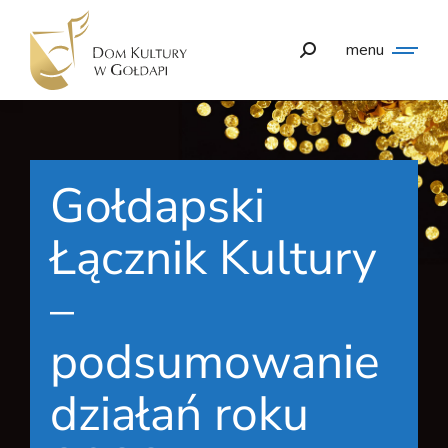
menu
Gołdapski
Łącznik Kultury
–
podsumowanie
działań roku