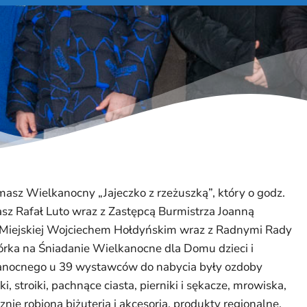
masz Wielkanocny „Jajeczko z rzeżuszką”, który o godz.
sz Rafał Luto wraz z Zastępcą Burmistrza Joanną
iejskiej Wojciechem Hołdyńskim wraz z Radnymi Rady
órka na Śniadanie Wielkanocne dla Domu dzieci i
kanocnego u 39 wystawców do nabycia były ozdoby
, stroiki, pachnące ciasta, pierniki i sękacze, mrowiska,
cznie robiona biżuteria i akcesoria, produkty regionalne,