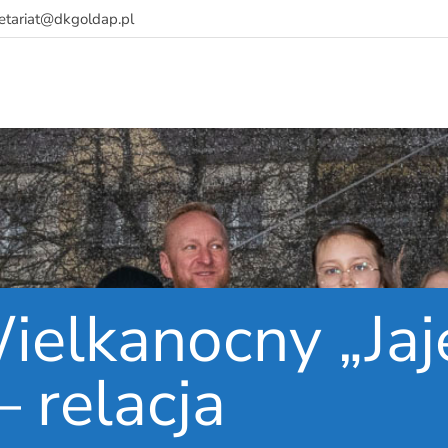
retariat@dkgoldap.pl
ielkanocny „Jaj
– relacja