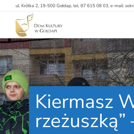
ul. Krótka 2, 19-500 Gołdap, tel. 87 615 08 03, e-mail: sek
Kiermasz W
rzeżuszką” 