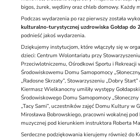
bigos, żurek, wędliny oraz chleb domowy. Każdy m
Podczas wydarzenia po raz pierwszy została wyko
kulturalno-turystycznej uzdrowiska Gołdap do 
podnieść jakoś wydarzenia.
Dziękujemy instytucjom, które włączyły się w org
dzieci: Centrum Wolontariatu przy Stowarzyszeni
Przeciwlotniczemu, Ośrodkowi Sportu i Rekreacji w
Środowiskowemu Domu Samopomocy „Słoneczny D
„Radosne Skrzaty”, Stowarzyszeniu „Dobry Start” o
Kiermasz Wielkanocny umiliły występy Gołdapski
Środowiskowego Domu Samopomocy „Słoneczny Do
„Tacy Sami”, uczestników zajęć Domu Kultury w Go
Mirosława Bobrowskiego, pracowni wokalnej pod k
muzycznej pod kierunkiem instruktora Roberta Ma
Serdeczne podziękowania kierujemy również do Ko