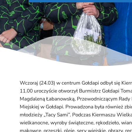
Wczoraj (24.03) w centrum Gołdapi odbył się Kier
11.00 uroczyście otworzył Burmistrz Gołdapi Toma
Magdaleną Łabanowską, Przewodniczącym Rady M
Miejskiej w Gołdapi. Prowadzona była również zbi
młodzieży „Tacy Sami”. Podczas Kiermaszu Wiel
wielkanocne, wyroby świąteczne, rękodzieło, wianki
makowce, orzeszki, oleje, sery wiejskie, obrazy, rę