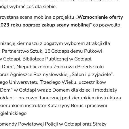
ógł wybrać coś dla siebie.
rzystana scena mobilna z projektu
„Wzmocnienie oferty
2023 roku poprzez zakup sceny mobilne
j” co pozwoliło
anizację kiermaszu z bogatym wyborem atrakcji dla
u Partnerstwo Sztuk, 15.Gołdapskiemu Pułkowi
 Gołdapi, Bibliotece Publicznej w Gołdapi,
om”, Niepublicznemu Żłobkowi i Przedszkolu
raz Agnieszce Rozmysłowskiej „Salon i przyjaciele”.
ego Uniwersytetu Trzeciego Wieku, uczestników
m” w Gołdapi wraz z Domem dla dzieci i młodzieży
łdapi – pracowni tanecznej pod kierunkiem instruktora
ierunkiem instruktor Katarzyny Boruc i pracowni
gielnickiego.
mendy Powiatowej Policji w Gołdapi oraz Straży