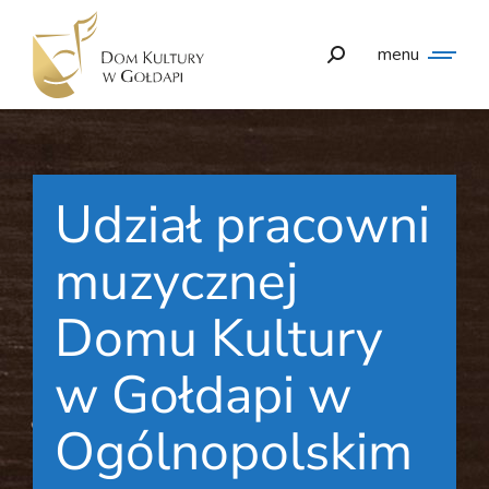
menu
Udział pracowni
muzycznej
Domu Kultury
w Gołdapi w
Ogólnopolskim