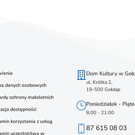
ienia
Dom Kultury w Goł
ul. Krótka 2,
na danych osobowych
19-500 Gołdap
rdy ochrony małoletnich
Poniedziałek - Piąte
acja dostępności
8:00 - 21:00
min korzystania z usług
87 615 08 03
amin uczestnictwa w