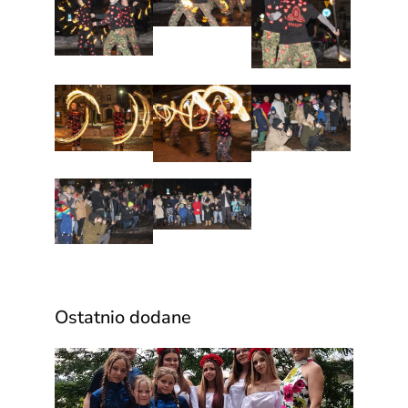
Ostatnio dodane
Za n
wyją
pełen