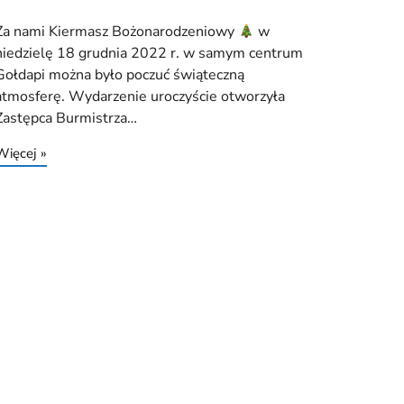
Za nami Kiermasz Bożonarodzeniowy
w
niedzielę 18 grudnia 2022 r. w samym centrum
Gołdapi można było poczuć świąteczną
atmosferę. Wydarzenie uroczyście otworzyła
Zastępca Burmistrza…
Więcej »