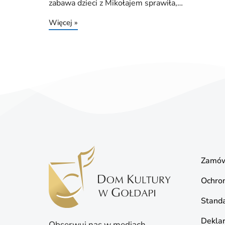
zabawa dzieci z Mikołajem sprawiła,…
Więcej »
Zamów
Ochro
Standa
Deklar
Obserwuj nas w mediach