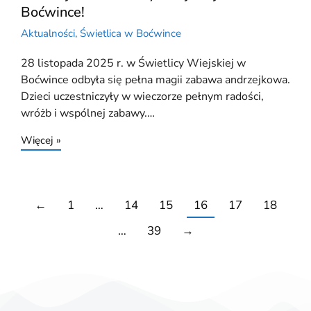
Boćwince!
Aktualności
,
Świetlica w Boćwince
28 listopada 2025 r. w Świetlicy Wiejskiej w
Boćwince odbyła się pełna magii zabawa andrzejkowa.
Dzieci uczestniczyły w wieczorze pełnym radości,
wróżb i wspólnej zabawy.…
Więcej »
←
1
…
14
15
16
17
18
…
39
→