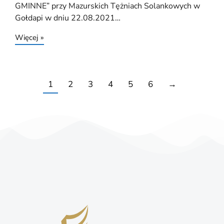
GMINNE” przy Mazurskich Tężniach Solankowych w
Gołdapi w dniu 22.08.2021…
Więcej »
1
2
3
4
5
6
→