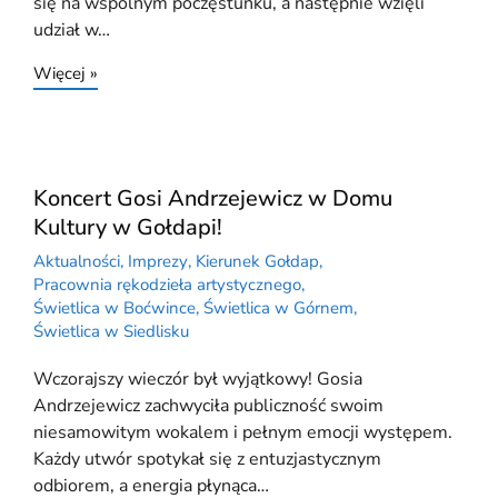
się na wspólnym poczęstunku, a następnie wzięli
udział w…
Więcej »
Koncert Gosi Andrzejewicz w Domu
Kultury w Gołdapi!
Aktualności
,
Imprezy
,
Kierunek Gołdap
,
Pracownia rękodzieła artystycznego
,
Świetlica w Boćwince
,
Świetlica w Górnem
,
Świetlica w Siedlisku
Wczorajszy wieczór był wyjątkowy! Gosia
Andrzejewicz zachwyciła publiczność swoim
niesamowitym wokalem i pełnym emocji występem.
Każdy utwór spotykał się z entuzjastycznym
odbiorem, a energia płynąca…