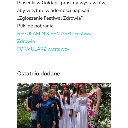
Piosenki w Gołdapi, prosimy wystawców,
aby w tytule wiadomości napisali
„Zgłoszenie Festiwal Zdrowia”.
Pliki do pobrania:
REGULAMIN KIERMASZU Festiwal
Zdrowia
FORMULARZ wystawcy
Ostatnio dodane
Za n
wyją
pełen
tańca
niez
emocj
7 sierp